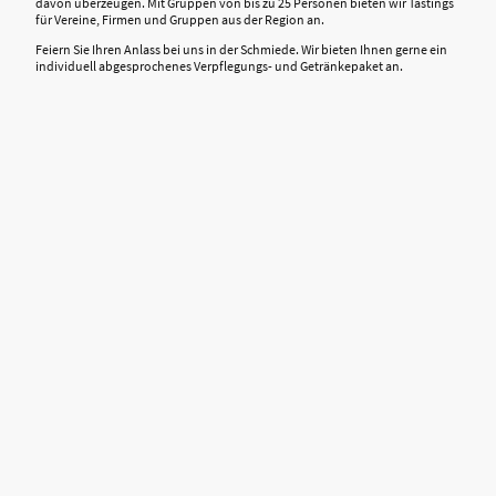
davon überzeugen. Mit Gruppen von bis zu 25 Personen bieten wir Tastings
für Vereine, Firmen und Gruppen aus der Region an.
Feiern Sie Ihren Anlass bei uns in der Schmiede. Wir bieten Ihnen gerne ein
individuell abgesprochenes Verpflegungs- und Getränkepaket an.